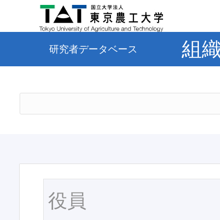
組
研究者データベース
役員