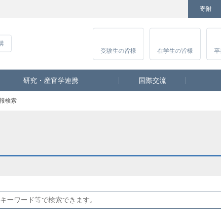
寄附
Facebook
Twitter
YouTube
Instagram
講
受験生
の皆様
在学生
の皆様
卒
研究・産官学連携
国際交流
報検索