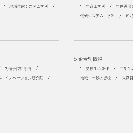
地域生態システム学科
生命工学科
生体医用
機械システム工学科
知
対象者別情報
先進学際科学府
受験生の皆様
在学生
バルイノベーション研究院
地域・一般の皆様
教職