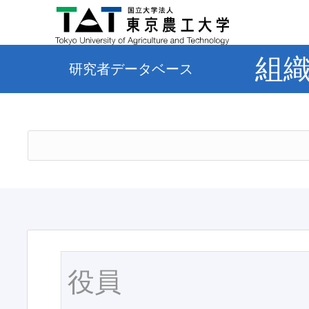
組
研究者データベース
役員