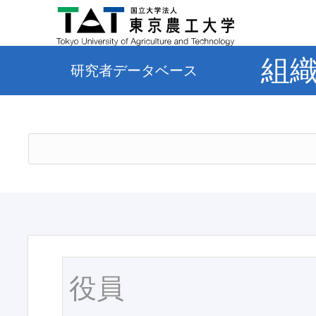
組
研究者データベース
役員