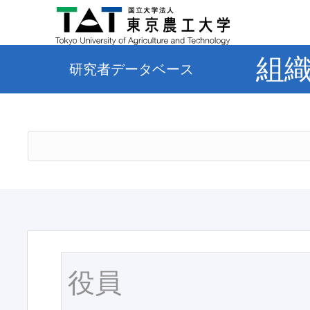
組
研究者データベース
役員