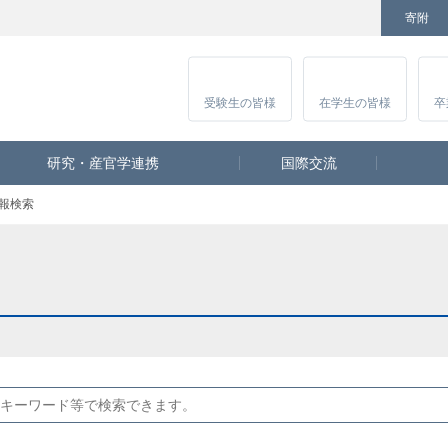
寄附
Facebook
Twitter
YouTube
Instagram
講
受験生
の皆様
在学生
の皆様
卒
研究・産官学連携
国際交流
報検索