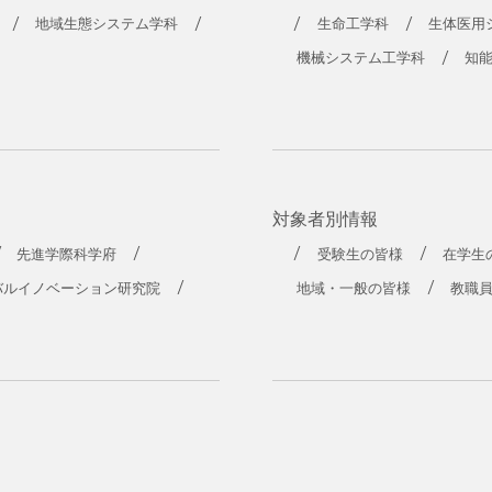
工学部
地域生態システム学科
生命工学科
生体医用
機械システム工学科
知
対象者別情報
先進学際科学府
受験生の皆様
在学生
バルイノベーション研究院
地域・一般の皆様
教職