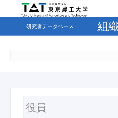
組
研究者データベース
役員