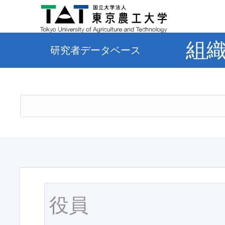
組
研究者データベース
役員