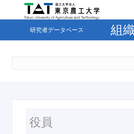
組
研究者データベース
役員