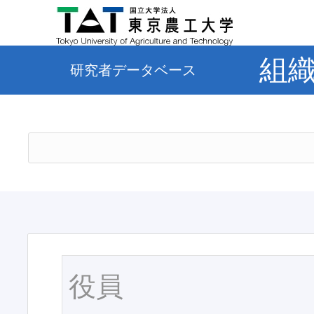
組
研究者データベース
役員