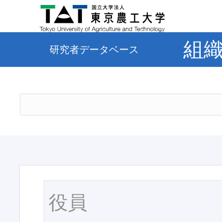
組
研究者データベース
役員