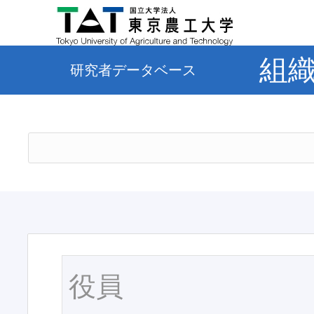
組
研究者データベース
役員