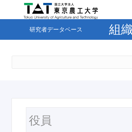
組
研究者データベース
役員