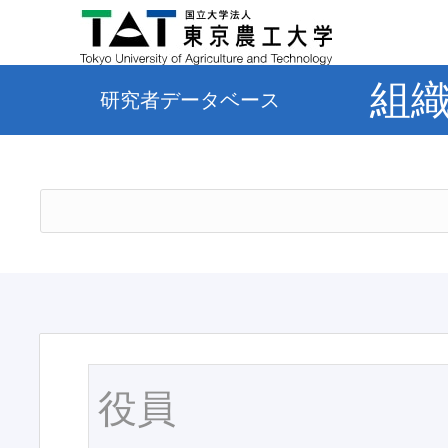
組
研究者データベース
役員