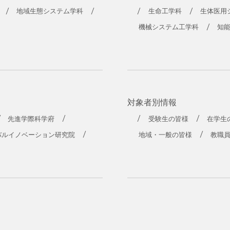
工学部
地域生態システム学科
生命工学科
生体医用
機械システム工学科
知
対象者別情報
先進学際科学府
受験生の皆様
在学生
バルイノベーション研究院
地域・一般の皆様
教職