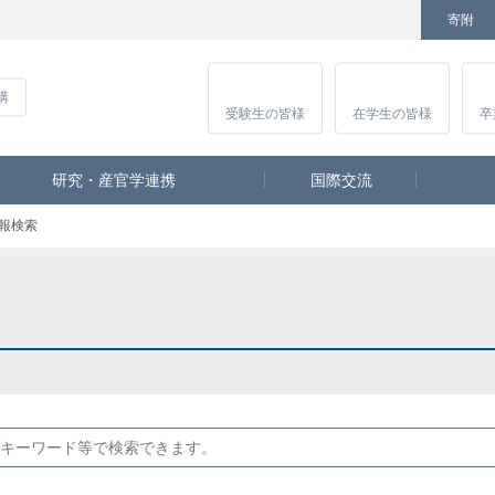
寄附
Facebook
Twitter
YouTube
Instagram
講
受験生
の皆様
在学生
の皆様
卒
研究・産官学連携
国際交流
報検索