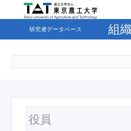
組
研究者データベース
役員