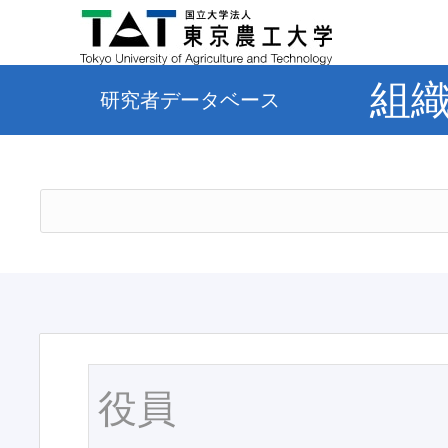
組
研究者データベース
役員