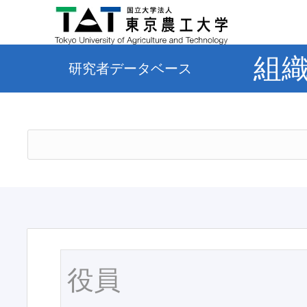
組
研究者データベース
役員