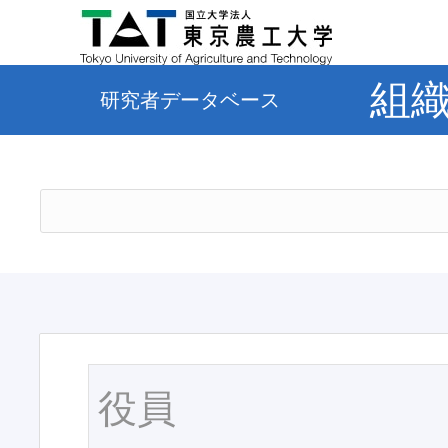
組
研究者データベース
役員