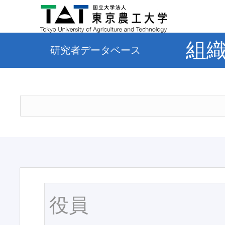
組
研究者データベース
役員