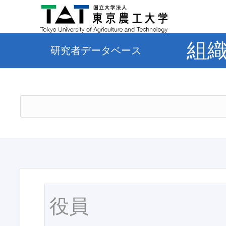
組
研究者データベース
役員