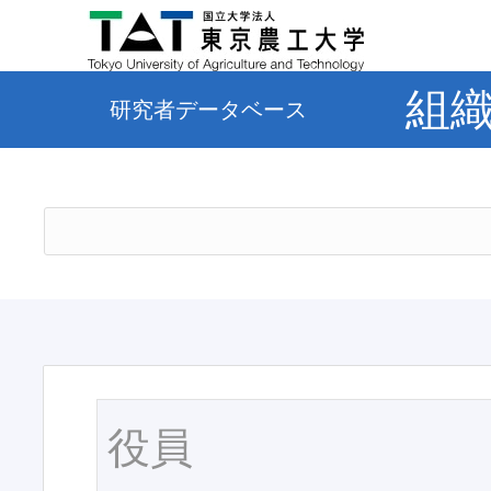
組
研究者データベース
役員