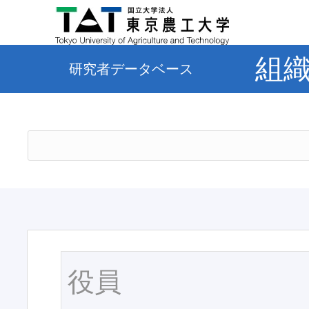
組
研究者データベース
役員