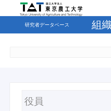
組
研究者データベース
役員