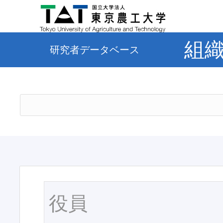
組
研究者データベース
役員