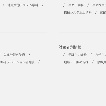
工学部
地域生態システム学科
生命工学科
生体医用
機械システム工学科
知
対象者別情報
先進学際科学府
受験生の皆様
在学生
バルイノベーション研究院
地域・一般の皆様
教職