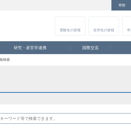
寄附
Facebook
Twitter
YouTube
Instagram
講
受験生
の皆様
在学生
の皆様
卒
研究・産官学連携
国際交流
報検索