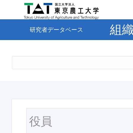
組
研究者データベース
役員