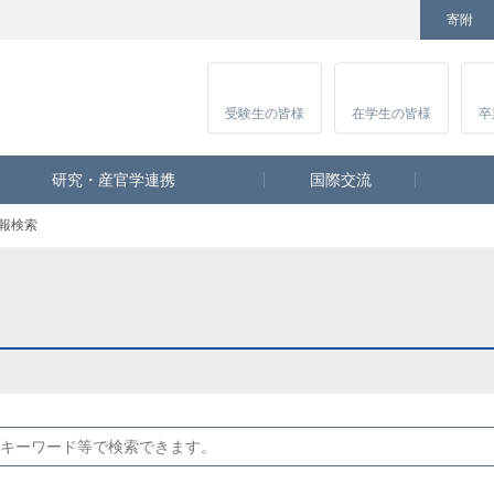
寄附
Facebook
Twitter
YouTube
Instagram
講
受験生
の皆様
在学生
の皆様
卒
研究・産官学連携
国際交流
報検索