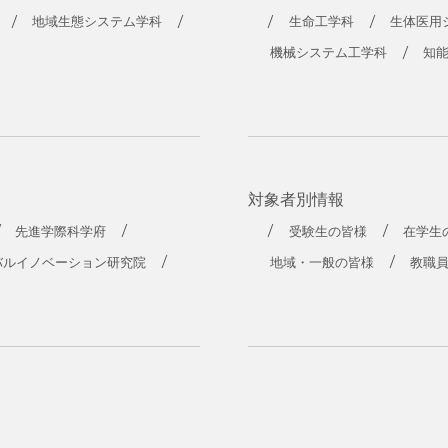
地域生態システム学科
生命工学科
生体医用
機械システム工学科
知
対象者別情報
先進学際科学府
受験生の皆様
在学生
バルイノベーション研究院
地域・一般の皆様
教職