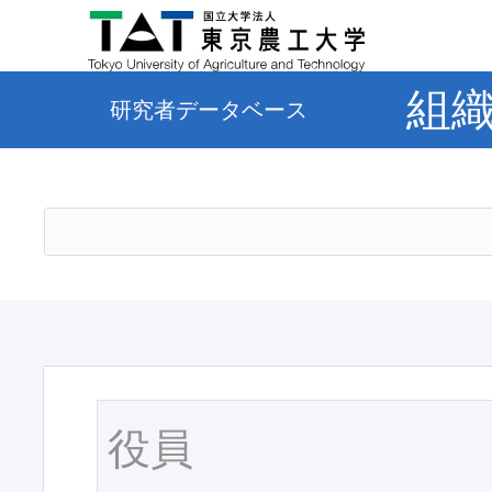
組
研究者データベース
役員