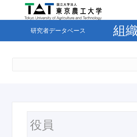
組
研究者データベース
役員