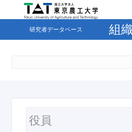
組
研究者データベース
役員