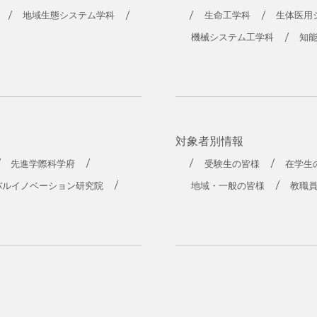
地域生態システム学科
生命工学科
生体医用
機械システム工学科
知
対象者別情報
先進学際科学府
受験生の皆様
在学生
バルイノベーション研究院
地域・一般の皆様
教職