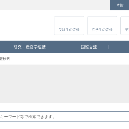
寄附
Facebook
Twitter
YouTube
Instagram
講
受験生
の皆様
在学生
の皆様
卒
研究・産官学連携
国際交流
報検索