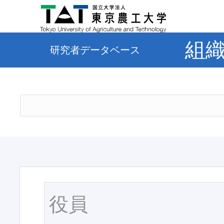
組
研究者データベース
役員