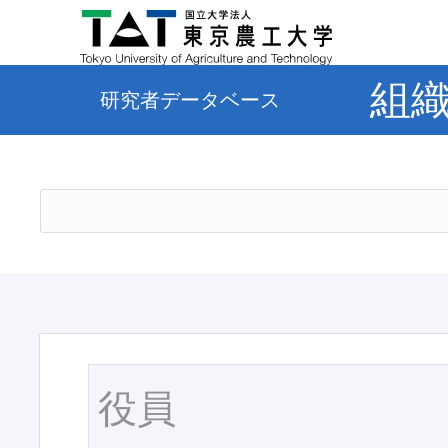
組
研究者データベース
役員