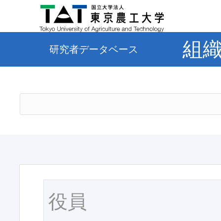
組
研究者データベース
役員